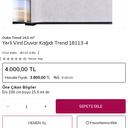
Duka Trend 16,5 m²
Yerli Vinil Duvar Kağıdı Trend 18113-4
Ürün Kodu :
18113-4 dtc
(0)
Yorum Yap
4.000,00
TL
Havale Fiyatı :
3.800,00
TL
%5
İndirim
Öne Çıkan Bilgiler
Eni:106 cm boyu:15,6 mt dir.
SEPETE EKLE
HEMEN AL
Favorilerime Ekle