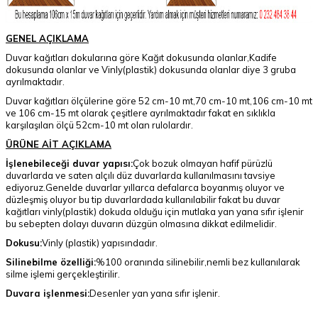
GENEL AÇIKLAMA
Duvar kağıtları dokularına göre Kağıt dokusunda olanlar,Kadife
dokusunda olanlar ve Vinly(plastik) dokusunda olanlar diye 3 gruba
ayrılmaktadır.
Duvar kağıtları ölçülerine göre 52 cm-10 mt,70 cm-10 mt,106 cm-10 mt
ve 106 cm-15 mt olarak çeşitlere ayrılmaktadır fakat en sıklıkla
karşılaşılan ölçü 52cm-10 mt olan rulolardır.
ÜRÜNE AİT AÇIKLAMA
İşlenebileceği duvar yapısı:
Çok bozuk olmayan hafif pürüzlü
duvarlarda ve saten alçılı düz duvarlarda kullanılmasını tavsiye
ediyoruz.Genelde duvarlar yıllarca defalarca boyanmış oluyor ve
düzleşmiş oluyor bu tip duvarlardada kullanılabilir fakat bu duvar
kağıtları vinly(plastik) dokuda olduğu için mutlaka yan yana sıfır işlenir
bu sebepten dolayı duvarın düzgün olmasına dikkat edilmelidir.
Dokusu:
Vinly (plastik) yapısındadır.
Silinebilme özelliği:
%100 oranında silinebilir,nemli bez kullanılarak
silme işlemi gerçekleştirilir.
Duvara işlenmesi:
Desenler yan yana sıfır işlenir.