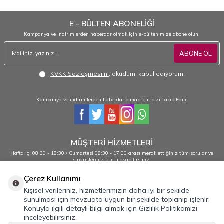
E - BÜLTEN ABONELİĞİ
Kampanya ve indirimlerden haberdar olmak için e-bültenimize abone olun.
ABONE OL
KVKK Sözleşmesi'ni
, okudum, kabul ediyorum.
Kampanya ve indirimlerden haberdar olmak için bizi Takip Edin!
MÜŞTERİ HİZMETLERİ
Hafta içi 08:30 - 18:30 / Cumartesi 08:30 - 17:00 arası merak ettiğiniz tüm sorular ve
siparişleriniz için ulaşabilirsiniz.
0232 484 38 44 - 0533 330 88 95
Çerez Kullanımı
Kişisel verileriniz, hizmetlerimizin daha iyi bir şekilde
sunulması için mevzuata uygun bir şekilde toplanıp işlenir.
Önemli Bilgiler
Konuyla ilgili detaylı bilgi almak için Gizlilik Politikamızı
inceleyebilirsiniz.
Hızlı Erişim