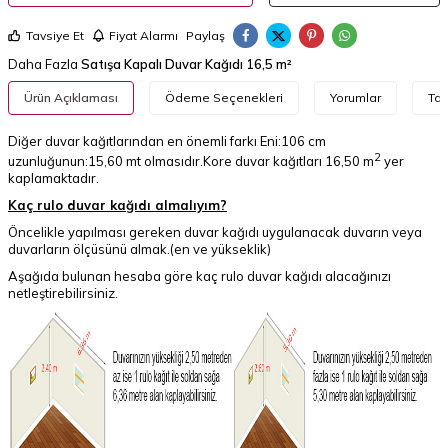
Tavsiye Et
Fiyat Alarmı
Paylaş
Daha Fazla
Satışa Kapalı Duvar Kağıdı 16,5 m²
Ürün Açıklaması
Ödeme Seçenekleri
Yorumlar
Tav
Diğer duvar kağıtlarından en önemli farkı Eni:106 cm
2
uzunluğunun:15,60 mt olmasıdır.Kore duvar kağıtları 16,50 m
yer
kaplamaktadır.
Kaç rulo duvar kağıdı almalıyım?
Öncelikle yapılması gereken duvar kağıdı uygulanacak duvarın veya
duvarların ölçüsünü almak.(en ve yükseklik)
Aşağıda bulunan hesaba göre kaç rulo duvar kağıdı alacağınızı
netleştirebilirsiniz.