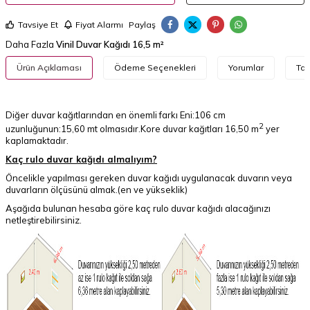
Tavsiye Et
Fiyat Alarmı
Paylaş
Daha Fazla
Vinil Duvar Kağıdı 16,5 m²
Ürün Açıklaması
Ödeme Seçenekleri
Yorumlar
Tav
Diğer duvar kağıtlarından en önemli farkı Eni:106 cm
2
uzunluğunun:15,60 mt olmasıdır.Kore duvar kağıtları 16,50 m
yer
kaplamaktadır.
Kaç rulo duvar kağıdı almalıyım?
Öncelikle yapılması gereken duvar kağıdı uygulanacak duvarın veya
duvarların ölçüsünü almak.(en ve yükseklik)
Aşağıda bulunan hesaba göre kaç rulo duvar kağıdı alacağınızı
netleştirebilirsiniz.