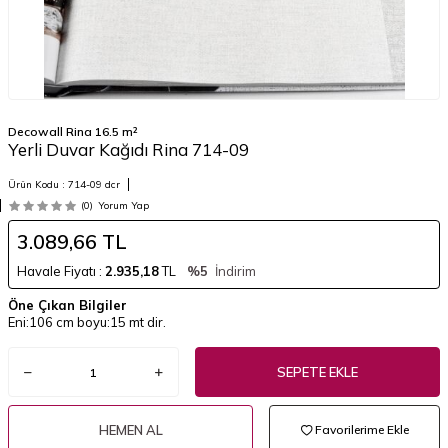
Decowall Rina 16.5 m²
Yerli Duvar Kağıdı Rina 714-09
Ürün Kodu :
714-09 dcr
(0)
Yorum Yap
3.089,66
TL
Havale Fiyatı :
2.935,18
TL
%5
İndirim
Öne Çıkan Bilgiler
Eni:106 cm boyu:15 mt dir.
SEPETE EKLE
HEMEN AL
Favorilerime Ekle