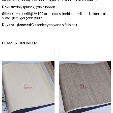
bu sebepten dolayı duvarın düzgün olmasına dikkat edilmelidir.
Dokusu:
Vinly (plastik) yapısındadır.
Silinebilme özelliği:
%100 oranında silinebilir,nemli bez kullanılarak
silme işlemi gerçekleştirilir.
Duvara işlenmesi:
Desenler yan yana sıfır işlenir.
BENZER ÜRÜNLER