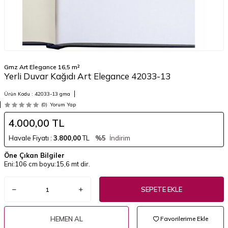
Gmz Art Elegance 16,5 m²
Yerli Duvar Kağıdı Art Elegance 42033-13
Ürün Kodu :
42033-13 gma
(0)
Yorum Yap
4.000,00
TL
Havale Fiyatı :
3.800,00
TL
%5
İndirim
Öne Çıkan Bilgiler
Eni:106 cm boyu:15,6 mt dir.
SEPETE EKLE
HEMEN AL
Favorilerime Ekle