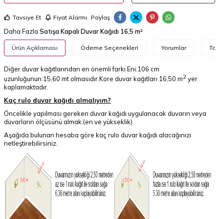
Tavsiye Et
Fiyat Alarmı
Paylaş
Daha Fazla
Satışa Kapalı Duvar Kağıdı 16,5 m²
Ürün Açıklaması
Ödeme Seçenekleri
Yorumlar
Tav
Diğer duvar kağıtlarından en önemli farkı Eni:106 cm
2
uzunluğunun:15,60 mt olmasıdır.Kore duvar kağıtları 16,50 m
yer
kaplamaktadır.
Kaç rulo duvar kağıdı almalıyım?
Öncelikle yapılması gereken duvar kağıdı uygulanacak duvarın veya
duvarların ölçüsünü almak.(en ve yükseklik)
Aşağıda bulunan hesaba göre kaç rulo duvar kağıdı alacağınızı
netleştirebilirsiniz.