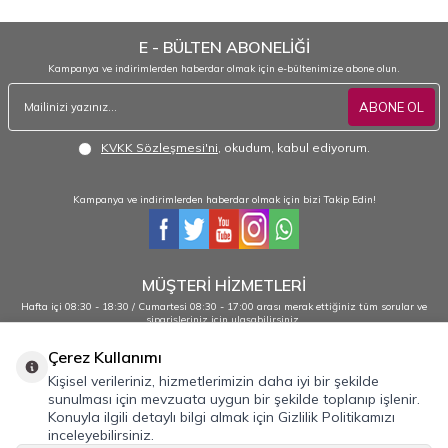
E - BÜLTEN ABONELİĞİ
Kampanya ve indirimlerden haberdar olmak için e-bültenimize abone olun.
ABONE OL
KVKK Sözleşmesi'ni
, okudum, kabul ediyorum.
Kampanya ve indirimlerden haberdar olmak için bizi Takip Edin!
MÜŞTERİ HİZMETLERİ
Hafta içi 08:30 - 18:30 / Cumartesi 08:30 - 17:00 arası merak ettiğiniz tüm sorular ve
siparişleriniz için ulaşabilirsiniz.
0232 484 38 44 - 0533 330 88 95
Çerez Kullanımı
Kişisel verileriniz, hizmetlerimizin daha iyi bir şekilde
sunulması için mevzuata uygun bir şekilde toplanıp işlenir.
Önemli Bilgiler
Konuyla ilgili detaylı bilgi almak için Gizlilik Politikamızı
inceleyebilirsiniz.
Hızlı Erişim