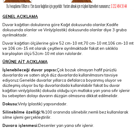
GENEL AÇIKLAMA
Duvar kağıtları dokularına göre Kağıt dokusunda olanlar,Kadife
dokusunda olanlar ve Vinly(plastik) dokusunda olanlar diye 3 gruba
ayrılmaktadır.
Duvar kağıtları ölçülerine göre 52 cm-10 mt,70 cm-10 mt,106 cm-10 mt
ve 106 cm-15 mt olarak çeşitlere ayrılmaktadır fakat en sıklıkla
karşılaşılan ölçü 52cm-10 mt olan rulolardır.
ÜRÜNE AİT AÇIKLAMA
İşlenebileceği duvar yapısı:
Çok bozuk olmayan hafif pürüzlü
duvarlarda ve saten alçılı düz duvarlarda kullanılmasını tavsiye
ediyoruz.Genelde duvarlar yıllarca defalarca boyanmış oluyor ve
düzleşmiş oluyor bu tip duvarlardada kullanılabilir fakat bu duvar
kağıtları vinly(plastik) dokuda olduğu için mutlaka yan yana sıfır işlenir
bu sebepten dolayı duvarın düzgün olmasına dikkat edilmelidir.
Dokusu:
Vinly (plastik) yapısındadır.
Silinebilme özelliği:
%100 oranında silinebilir,nemli bez kullanılarak
silme işlemi gerçekleştirilir.
Duvara işlenmesi:
Desenler yan yana sıfır işlenir.