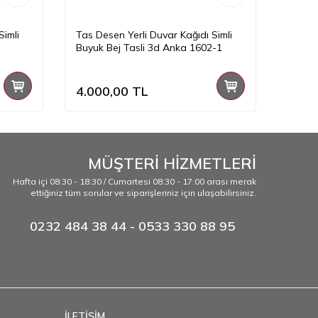
Simli
Tas Desen Yerli Duvar Kağıdı Simli
Tas De
Buyuk Bej Tasli 3d Anka 1602-1
Kultu
4.000,00
TL
4.00
MÜŞTERİ HİZMETLERİ
Hafta içi 08:30 - 18:30 / Cumartesi 08:30 - 17:00 arası merak
ettiğiniz tüm sorular ve siparişleriniz için ulaşabilirsiniz.
0232 484 38 44 - 0533 330 88 95
İLETİŞİM