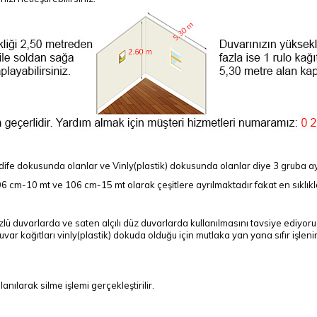
ife dokusunda olanlar ve Vinly(plastik) dokusunda olanlar diye 3 gruba ay
 cm-10 mt ve 106 cm-15 mt olarak çeşitlere ayrılmaktadır fakat en sıklıkla
lü duvarlarda ve saten alçılı düz duvarlarda kullanılmasını tavsiye ediyor
duvar kağıtları vinly(plastik) dokuda olduğu için mutlaka yan yana sıfır işl
anılarak silme işlemi gerçekleştirilir.