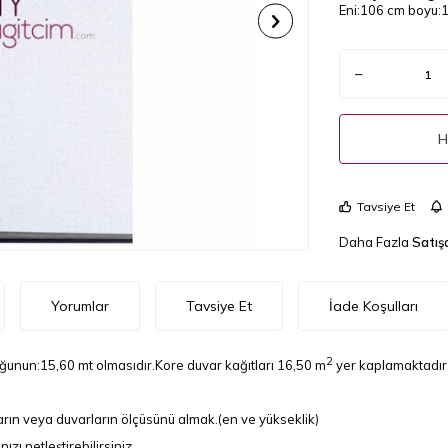
Eni:106 cm boyu:15
H
Tavsiye Et
Daha Fazla
Satış
Yorumlar
Tavsiye Et
İade Koşulları
2
uğunun:15,60 mt olmasıdır.Kore duvar kağıtları 16,50 m
yer kaplamaktadır
rın veya duvarların ölçüsünü almak.(en ve yükseklik)
ı netleştirebilirsiniz.