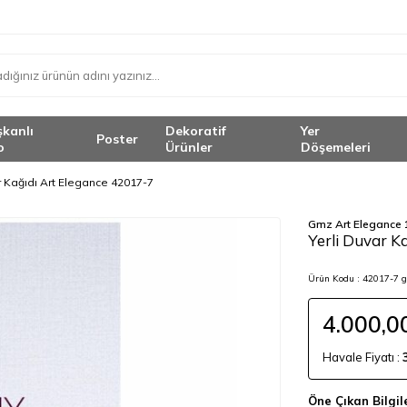
şkanlı
Dekoratif
Yer
Poster
o
Ürünler
Döşemeleri
r Kağıdı Art Elegance 42017-7
Gmz Art Elegance 
<
Yerli Duvar K
Ürün Kodu :
42017-7 
4.000,0
Havale Fiyatı :
Öne Çıkan Bilgil