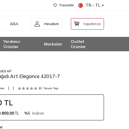
Favoriler
TR − TL
ARA
Hesabım
Sepetim
(
0
)
Yardımcı
Outlet
Markalar
Ürünler
Ürünler
16,5 m²
ağıdı Art Elegance 42017-7
gma
(0)
Yorum Yap
0
TL
3.800,00
TL
%5
İndirim
er