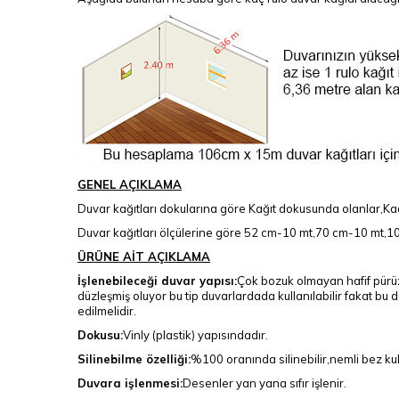
GENEL AÇIKLAMA
Duvar kağıtları dokularına göre Kağıt dokusunda olanlar,Kad
Duvar kağıtları ölçülerine göre 52 cm-10 mt,70 cm-10 mt,106
ÜRÜNE AİT AÇIKLAMA
İşlenebileceği duvar yapısı:
Çok bozuk olmayan hafif pürüz
düzleşmiş oluyor bu tip duvarlardada kullanılabilir fakat bu 
edilmelidir.
Dokusu:
Vinly (plastik) yapısındadır.
Silinebilme özelliği:
%100 oranında silinebilir,nemli bez kull
Duvara işlenmesi:
Desenler yan yana sıfır işlenir.