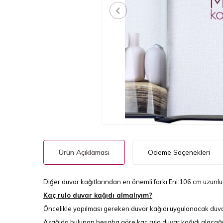
Ürün Açıklaması
Ödeme Seçenekleri
Diğer duvar kağıtlarından en önemli farkı Eni:106 cm uzunl
Kaç rulo duvar kağıdı almalıyım?
Öncelikle yapılması gereken duvar kağıdı uygulanacak duva
Aşağıda bulunan hesaba göre kaç rulo duvar kağıdı alacağınız