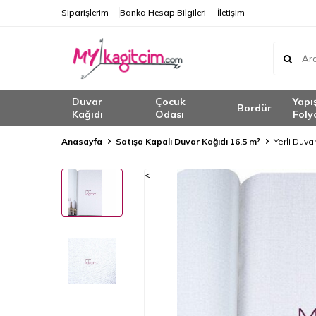
Siparişlerim
Banka Hesap Bilgileri
İletişim
Duvar
Çocuk
Yapı
Bordür
Kağıdı
Odası
Foly
Anasayfa
Satışa Kapalı Duvar Kağıdı 16,5 m²
Yerli Duva
<