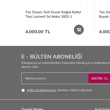
kli
Tas Desen Yerli Duvar Kağıdı Kultur
Tas De
6-1
Tasi Lacivert 3d Anka 1603-1
Buyuk 
4.000,00
TL
4.00
E - BÜLTEN ABONELİĞİ
Kampanya ve indirimlerden haberdar olmak için e-bültenimiz
abone olun.
ABONE OL
KVKK Sözleşmesi'ni
, okudum, kabul ediyorum.
Önemli Bilgiler
Hızlı Eriş