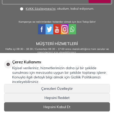
KVKK Sözleşmesi'ni
, okudum, kabul ediyorum.
Kampanya ve indirimlerden haberdar olmak için bizi Takip Edin!
MÜŞTERİ HİZMETLERİ
Hafta içi 08:30 - 18:30 / Cumartesi 08:30 - 17:00 arası merak ettiğiniz tüm sorular ve
siparişleriniz için ulaşabilirsiniz.
0232 484 38 44 - 0533 330 88 95
Çerez Kullanımı
Kişisel verileriniz, hizmetlerimizin daha iyi bir şekilde
sunulması için mevzuata uygun bir şekilde toplanıp işlenir.
Önemli Bilgiler
Konuyla ilgili detaylı bilgi almak için Gizlilik Politikamızı
inceleyebilirsiniz.
Hızlı Erişim
Çerezleri Özelleştir
Üye
Hepsini Reddet
İLETİŞİM
Hepsini Kabul Et
T
-Soft
E-Ticaret
Sistemleriyle Hazırlanmıştır.