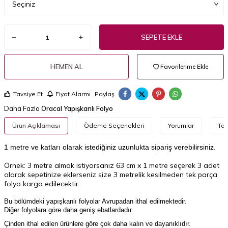
SEPETE EKLE
HEMEN AL
Favorilerime Ekle
Tavsiye Et
Fiyat Alarmı
Paylaş
Daha Fazla
Oracal Yapışkanlı Folyo
Ürün Açıklaması
Ödeme Seçenekleri
Yorumlar
Tav
1 metre ve katları olarak istediğiniz uzunlukta sipariş verebilirsiniz.
Örnek: 3 metre almak istiyorsanız 63 cm x 1 metre seçerek 3 adet
olarak sepetinize eklerseniz size 3 metrelik kesilmeden tek parça
folyo kargo edilecektir.
Bu bölümdeki yapışkanlı folyolar Avrupadan ithal edilmektedir.
Diğer folyolara göre daha geniş ebatlardadır.
Çinden ithal edilen ürünlere göre çok daha kalın ve dayanıklıdır.