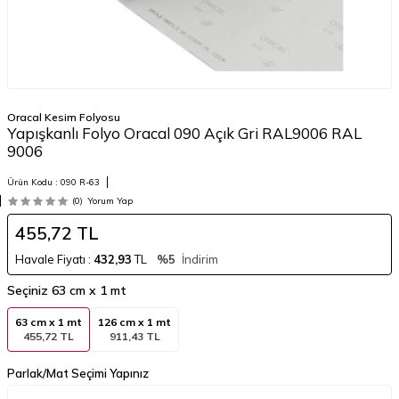
Oracal Kesim Folyosu
Yapışkanlı Folyo Oracal 090 Açık Gri RAL9006 RAL
9006
Ürün Kodu :
090 R-63
(0)
Yorum Yap
455,72
TL
Havale Fiyatı :
432,93
TL
%5
İndirim
Seçiniz
63 cm x 1 mt
63 cm x 1 mt
126 cm x 1 mt
455,72 TL
911,43 TL
Parlak/Mat Seçimi Yapınız