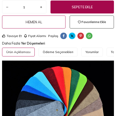
SEPETE EKLE
HEMEN AL
Favorilerime Ekle
Tavsiye Et
Fiyat Alarmı
Paylaş
Daha Fazla
Yer Döşemeleri
Ürün Açıklaması
Ödeme Seçenekleri
Yorumlar
Tav