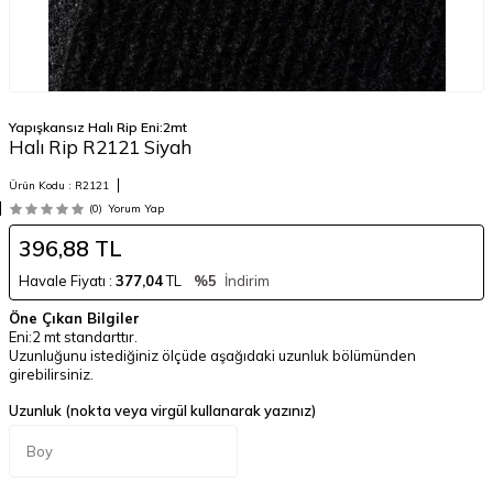
Yapışkansız Halı Rip Eni:2mt
Halı Rip R2121 Siyah
Ürün Kodu :
R2121
(0)
Yorum Yap
396,88
TL
Havale Fiyatı :
377,04
TL
%5
İndirim
Öne Çıkan Bilgiler
Eni:2 mt standarttır.
Uzunluğunu istediğiniz ölçüde aşağıdaki uzunluk bölümünden
girebilirsiniz.
Uzunluk (nokta veya virgül kullanarak yazınız)