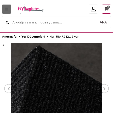
0
ARA
Anasayfa
Yer Döşemeleri
Halı Rip R2121 Siyah
<