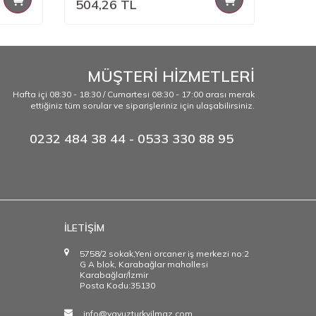
504,26
TL
504,
MÜŞTERİ HİZMETLERİ
Hafta içi 08:30 - 18:30 / Cumartesi 08:30 - 17:00 arası merak
ettiğiniz tüm sorular ve siparişleriniz için ulaşabilirsiniz.
0232 484 38 44 - 0533 330 88 95
İLETİŞİM
5758/2 sokak,Yeni orcaner iş merkezi no:2
G A blok, Karabağlar mahallesi
Karabağlar/İzmir
Posta Kodu:35130
info@yavuzturkyilmaz.com