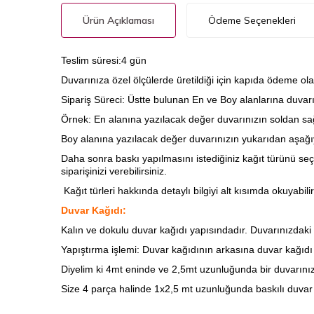
Ürün Açıklaması
Ödeme Seçenekleri
Teslim süresi:4 gün
Duvarınıza özel ölçülerde üretildiği için kapıda ödeme ola
Sipariş Süreci: Üstte bulunan En ve Boy alanlarına duvarını
Örnek: En alanına yazılacak değer duvarınızın soldan sağ
Boy alanına yazılacak değer duvarınızın yukarıdan aşağıy
Daha sonra baskı yapılmasını istediğiniz kağıt türünü seç
siparişinizi verebilirsiniz.
Kağıt türleri hakkında detaylı bilgiyi alt kısımda okuyabilir
Duvar Kağıdı:
Kalın ve dokulu duvar kağıdı yapısındadır. Duvarınızdaki ha
Yapıştırma işlemi: Duvar kağıdının arkasına
duvar kağıdı t
Diyelim ki 4mt eninde ve 2,5mt uzunluğunda bir duvarınız
Size 4 parça halinde 1x2,5 mt uzunluğunda baskılı duvar 