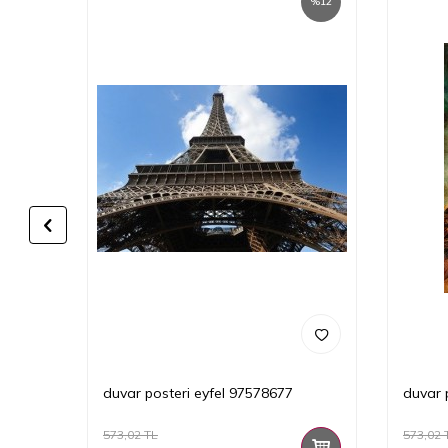
%
12
%
12
duvar posteri eyfel 97578677
duvar 
573,02
TL
573,02