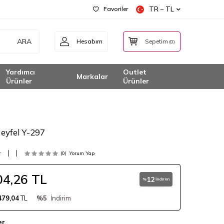
Favoriler
TR − TL
ARA
Hesabım
Sepetim
(
0
)
Yardımcı
Outlet
Markalar
Ürünler
Ürünler
 eyfel Y-297
r
(0)
Yorum Yap
04,26
TL
12
%
İndirim
479,04
TL
%5
İndirim
er