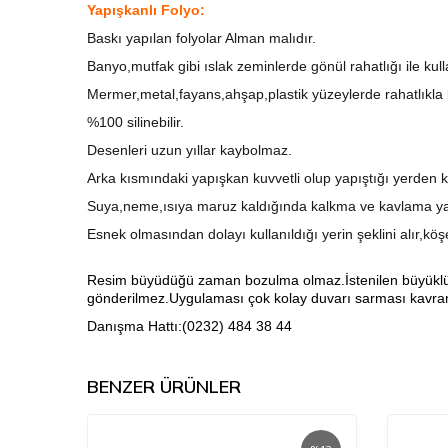
Yapışkanlı Folyo:
Baskı yapılan folyolar Alman malıdır.
Banyo,mutfak gibi ıslak zeminlerde gönül rahatlığı ile kull
Mermer,metal,fayans,ahşap,plastik yüzeylerde rahatlıkla ku
%100 silinebilir.
Desenleri uzun yıllar kaybolmaz.
Arka kısmındaki yapışkan kuvvetli olup yapıştığı yerden k
Suya,neme,ısıya maruz kaldığında kalkma ve kavlama ya
Esnek olmasından dolayı kullanıldığı yerin şeklini alır,kö
Resim büyüdüğü zaman bozulma olmaz.İstenilen büyüklükte 
gönderilmez.Uygulaması çok kolay duvarı sarması kavrama
Danışma Hattı:(0232) 484 38 44
BENZER ÜRÜNLER