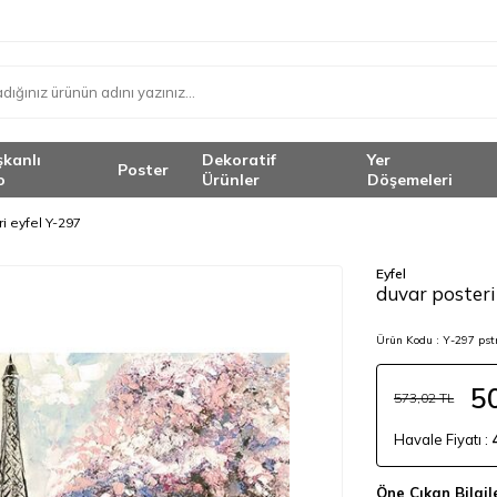
şkanlı
Dekoratif
Yer
Poster
o
Ürünler
Döşemeleri
i eyfel Y-297
Eyfel
duvar posteri
Ürün Kodu :
Y-297 pst
5
573,02
TL
Havale Fiyatı :
Öne Çıkan Bilgil