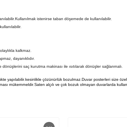
anılabilir.Kullanılmak istenirse taban döşemede de kullanılabilir.
llanılabilir.
olaylıkla kalkmaz.
pmaz, dayanıklıdır.
şe dönüşlerini saç kurutma makinası ile ısıtılarak dönüşler sağlanmalı.
yapılabilir.kesinlikle çözünürlük bozulmaz.Duvar posterleri size özel ö
sı mükemmeldir.Saten alçılı ve çok bozuk olmayan duvarlarda kullanıl