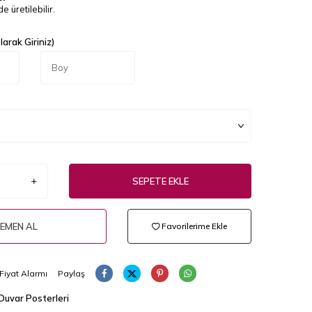
e üretilebilir.
arak Giriniz)
SEPETE EKLE
EMEN AL
Favorilerime Ekle
Fiyat Alarmı
Paylaş
 Duvar Posterleri