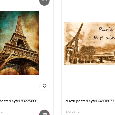
%
12
posteri eyfel 83225860
duvar posteri eyfel 64938073
TL
573,02
TL