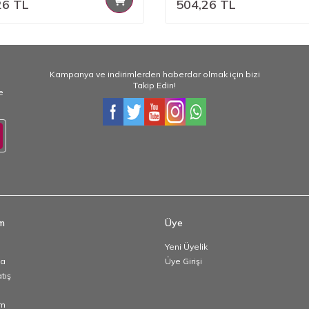
26
TL
504,26
TL
Kampanya ve indirimlerden haberdar olmak için bizi
Takip Edin!
e
im
Üye
Yeni Üyelik
da
Üye Girişi
atış
im