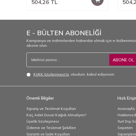
504,26
TL
504,
E - BÜLTEN ABONELİĞİ
Kampanya ve indirimlerden haberdar olmak için e-bültenimiz
abone olun.
ABONE OL
KVKK Sözleşmesi'ni
, okudum, kabul ediyorum.
Önemli Bilgiler
Hızlı Eriş
Sipariş ve Teslimat Koşulları
Anasayfa
Kaç Adet Duvar Kağıdı Almalıyım?
Hakkımız
Üyelik Sözleşmesi
Yurt Dışı S
Ödeme ve Teslimat Şekilleri
Sepetim
Garanti ve İade Koşulları
Siparişler