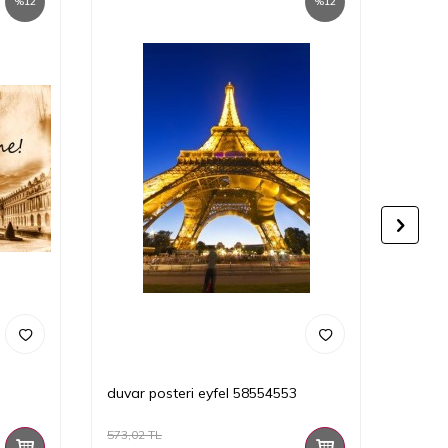
%
12
%
12
duvar posteri eyfel 58554553
duvar 
573,02
TL
573,02