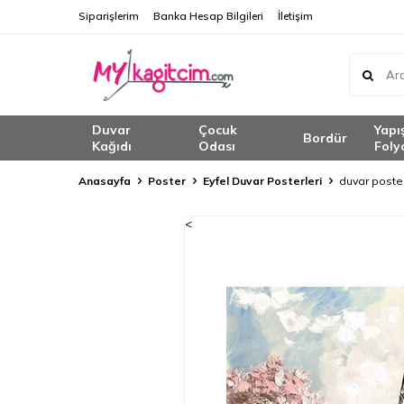
Siparişlerim
Banka Hesap Bilgileri
İletişim
Duvar
Çocuk
Yapı
Bordür
Kağıdı
Odası
Foly
Anasayfa
Poster
Eyfel Duvar Posterleri
duvar poster
<