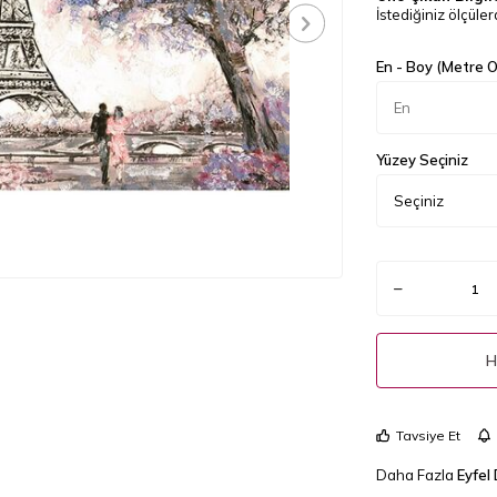
İstediğiniz ölçülerd
En - Boy (Metre Ol
Yüzey Seçiniz
H
Tavsiye Et
Daha Fazla
Eyfel