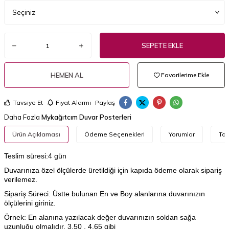
SEPETE EKLE
HEMEN AL
Favorilerime Ekle
Tavsiye Et
Fiyat Alarmı
Paylaş
Daha Fazla
Mykağıtcım Duvar Posterleri
Ürün Açıklaması
Ödeme Seçenekleri
Yorumlar
Tav
Teslim süresi:4 gün
Duvarınıza özel ölçülerde üretildiği için kapıda ödeme olarak sipariş
verilemez.
Sipariş Süreci: Üstte bulunan En ve Boy alanlarına duvarınızın
ölçülerini giriniz.
Örnek: En alanına yazılacak değer duvarınızın soldan sağa
uzunluğu olmalıdır. 3.50 , 4.65 gibi