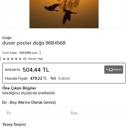
Doğa
duvar poster doğa 9684568
Ürün Kodu :
9684568 pstr
(0)
Yorum Yap
504,44
TL
12
573,23
TL
%
İndirim
Havale Fiyatı :
479,22
TL
%5
İndirim
Öne Çıkan Bilgiler
İstediğiniz ölçülerde üretilebilir.
En - Boy (Metre Olarak Giriniz)
Yüzey Seçiniz