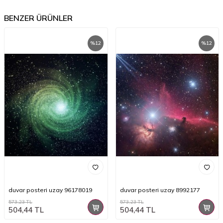
BENZER ÜRÜNLER
%
12
%
12
duvar posteri uzay 96178019
duvar posteri uzay 8992177
573,23
TL
573,23
TL
504,44
TL
504,44
TL