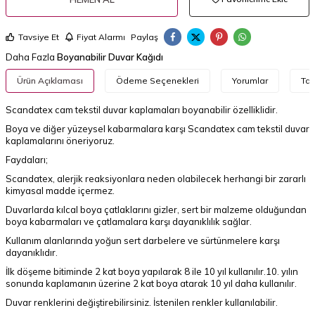
Tavsiye Et
Fiyat Alarmı
Paylaş
Daha Fazla
Boyanabilir Duvar Kağıdı
Ürün Açıklaması
Ödeme Seçenekleri
Yorumlar
Tav
Scandatex cam tekstil duvar kaplamaları boyanabilir özelliklidir.
Boya ve diğer yüzeysel kabarmalara karşı Scandatex cam tekstil duvar
kaplamalarını öneriyoruz.
Faydaları;
Scandatex, alerjik reaksiyonlara neden olabilecek herhangi bir zararlı
kimyasal madde içermez.
Duvarlarda kılcal boya çatlaklarını gizler, sert bir malzeme olduğundan
boya kabarmaları ve çatlamalara karşı dayanıklılık sağlar.
Kullanım alanlarında yoğun sert darbelere ve sürtünmelere karşı
dayanıklıdır.
İlk döşeme bitiminde 2 kat boya yapılarak 8 ile 10 yıl kullanılır.10. yılın
sonunda kaplamanın üzerine 2 kat boya atarak 10 yıl daha kullanılır.
Duvar renklerini değiştirebilirsiniz. İstenilen renkler kullanılabilir.