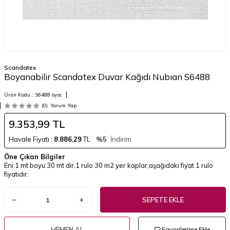
Scandatex
Boyanabilir Scandatex Duvar Kağıdı Nubıan S6488
Ürün Kodu :
S6488 oysc
(0)
Yorum Yap
9.353,99
TL
Havale Fiyatı :
8.886,29
TL
%5
İndirim
Öne Çıkan Bilgiler
Eni:1 mt boyu:30 mt dir,1 rulo 30 m2 yer kaplar,aşağıdaki fiyat 1 rulo
fiyatıdır.
SEPETE EKLE
HEMEN AL
Favorilerime Ekle