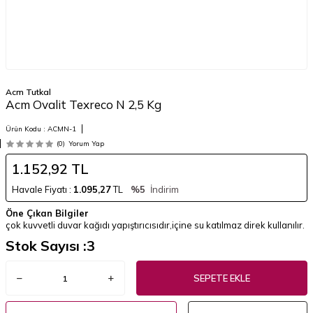
Acm Tutkal
Acm Ovalit Texreco N 2,5 Kg
Ürün Kodu :
ACMN-1
(0)
Yorum Yap
1.152,92
TL
Havale Fiyatı :
1.095,27
TL
%5
İndirim
Öne Çıkan Bilgiler
çok kuvvetli duvar kağıdı yapıştırıcısıdır,içine su katılmaz direk kullanılır.
Stok Sayısı :
3
SEPETE EKLE