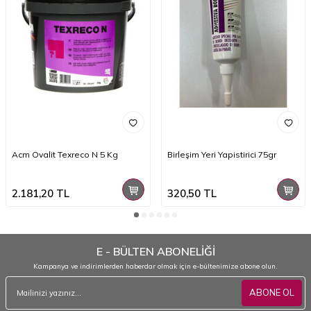
Acm Ovalit Texreco N 5 Kg
Birleşim Yeri Yapistirici 75gr
2.181,20
TL
320,50
TL
E - BÜLTEN ABONELİĞİ
Kampanya ve indirimlerden haberdar olmak için e-bültenimize abone olun.
ABONE OL