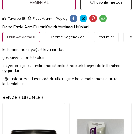
HEMEN AL
Favorilerime Ekle
Tavsiye Et
Fiyat Alarmı
Paylaş
Daha Fazla
Acm Duvar Kağıdı Yardımcı Ürünleri
Ürün Açıklaması
Ödeme Seçenekleri
Yorumlar
Tav
kullanıma hazır yoğurt kıvamındadır.
çok kuvvetli bir tutkaldır.
ek yerleri için kullanılır ama istenildiğinde tek başınada kullanılması
uygundur.
eğer istenilirse duvar kağıdı tutkalı içine katkı malzemesi olarak
kullanılabilir.
BENZER ÜRÜNLER